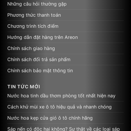
Những câu hỏi thường gặp
Phương thức thanh toán
Chương trình tích điểm
Hướng dẫn đặt hàng trên Areon
Chính sách giao hàng
Chính sách đổi trả sản phẩm
Chính sách bảo mật thông tin
TIN TỨC MỚI
Nước hoa tinh dầu thơm phòng tốt nhất hiện nay
Cách khử mùi xe ô tô hiệu quả và nhanh chóng
Nước hoa kẹp cửa gió ô tô chính hãng
Sáp nến có độc hại không? Sự thật về các loại sáp