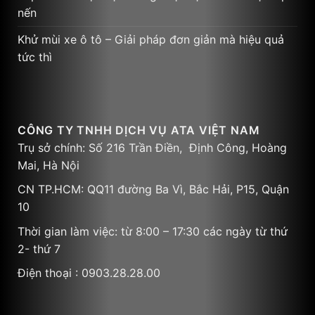
nến
Khử mùi xe ô tô – Giải pháp đơn giản mà hiệu quả
tức thì
CÔNG TY TNHH DỊCH VỤ ATA VIỆT NAM
Trụ sở chính: Số 216 Trần Điền, Định Công, Hoàng
Mai, Hà Nội
CN TP.HCM: QQ11 đường Ba Vì, Bắc Hải, P15, Quận
10
Thời gian làm việc: từ 8:00 – 17:30 các ngày từ thứ
2- thứ 7
Điện thoại : 0903.28.28.00