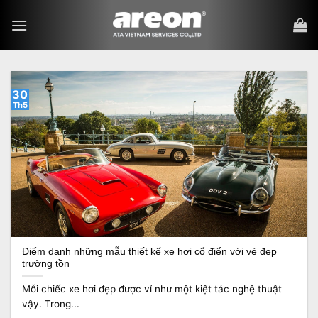
Bỏ
qua
nội
dung
30
Th5
Điểm danh những mẫu thiết kế xe hơi cổ điển với vẻ đẹp
trường tồn
Mỗi chiếc xe hơi đẹp được ví như một kiệt tác nghệ thuật
vậy. Trong...