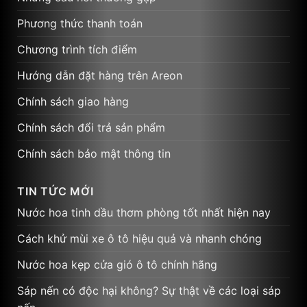
Phương thức thanh toán
Chương trình tích điểm
Hướng dẫn đặt hàng trên Areon
Chính sách giao hàng
Chính sách đổi trả sản phẩm
Chính sách bảo mật thông tin
TIN TỨC MỚI
Nước hoa tinh dầu thơm phòng tốt nhất hiện nay
Cách khử mùi xe ô tô hiệu quả và nhanh chóng
Nước hoa kẹp cửa gió ô tô chính hãng
Sáp nến có độc hại không? Sự thật về các loại sáp