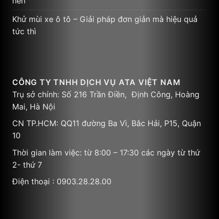
nến
Khử mùi xe ô tô – Giải pháp đơn giản mà hiệu quả
tức thì
CÔNG TY TNHH DỊCH VỤ ATA VIỆT NAM
Trụ sở chính: Số 216 Trần Điền, Định Công, Hoàng
Mai, Hà Nội
CN TP.HCM: QQ11 đường Ba Vì, Bắc Hải, P15, Quận
10
Thời gian làm việc: từ 8:00 – 17:30 các ngày từ thứ
2- thứ 7
Điện thoại : 0903.28.28.00