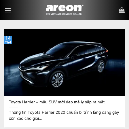
Bỏ
qua
nội
dung
14
Th4
Toyota Harrier – mẫu SUV mới đẹp mê ly sắp ra mắt
Thông tin Toyota Harrier 2020 chuẩn bị trình làng đang gây
xôn xao cho giới...