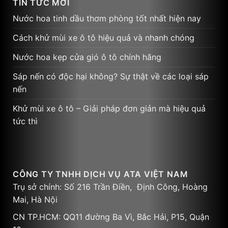
TIN TỨC MỚI
Nước hoa tinh dầu thơm phòng tốt nhất hiện nay
Cách khử mùi xe ô tô hiệu quả và nhanh chóng
Nước hoa kẹp cửa gió ô tô chính hãng
Sáp nến có độc hại không? Sự thật về các loại sáp
nến
Khử mùi xe ô tô – Giải pháp đơn giản mà hiệu quả
tức thì
CÔNG TY TNHH DỊCH VỤ ATA VIỆT NAM
Trụ sở chính: Số 216 Trần Điền, Định Công, Hoàng
Mai, Hà Nội
CN TP.HCM: QQ11 đường Ba Vì, Bắc Hải, P15, Quận