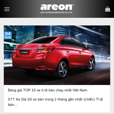
Bỏ
qua
nội
dung
04
Th10
Bảng giá TOP 10 xe ô tô bán chạy nhất Việt Nam
STT Xe Giá Số xe bán trong 2 tháng gần nhất (chiếc) Tỉ lệ
bán...