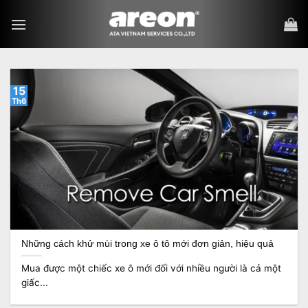
Bỏ
qua
nội
dung
15
Th6
Những cách khử mùi trong xe ô tô mới đơn giản, hiệu quả
Mua được một chiếc xe ô mới đối với nhiều người là cả một
giấc...