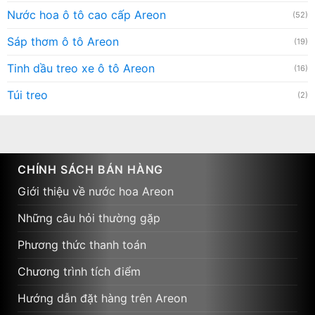
Nước hoa ô tô cao cấp Areon
(52)
Sáp thơm ô tô Areon
(19)
Tinh dầu treo xe ô tô Areon
(16)
Túi treo
(2)
CHÍNH SÁCH BÁN HÀNG
Giới thiệu về nước hoa Areon
Những câu hỏi thường gặp
Phương thức thanh toán
Chương trình tích điểm
Hướng dẫn đặt hàng trên Areon