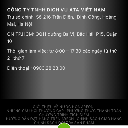
CÔNG TY TNHH DỊCH VỤ ATA VIỆT NAM
Trụ sở chính: Số 216 Trần Điền, Định Công, Hoàng
Mai, Hà Nội
CN TP.HCM: QQ11 đường Ba Vì, Bắc Hải, P15, Quận
10
Thời gian làm việc: từ 8:00 – 17:30 các ngày từ thứ
2- thứ 7
Điện thoại : 0903.28.28.00
GIỚI THIỆU VỀ NƯỚC HOA AREON
NHỮNG CÂU HỎI THƯỜNG GẶP
PHƯƠNG THỨC THANH TOÁN
CHƯƠNG TRÌNH TÍCH ĐIỂM
HƯỚNG DẪN ĐẶT HÀNG TRÊN AREON
CHÍNH SÁCH GIAO HÀNG
CHÍNH SÁCH ĐỔI TRẢ SẢN PHẨM
CHÍNH SÁCH BẢO MẬT THÔNG TIN