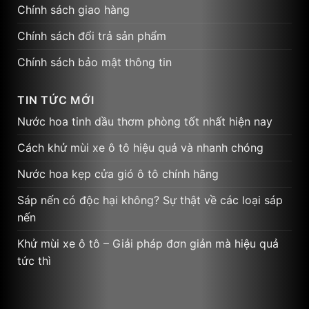
Chính sách giao hàng
Chính sách đổi trả sản phẩm
Chính sách bảo mật thông tin
TIN TỨC MỚI
Nước hoa tinh dầu thơm phòng tốt nhất hiện nay
Cách khử mùi xe ô tô hiệu quả và nhanh chóng
Nước hoa kẹp cửa gió ô tô chính hãng
Sáp nến có độc hại không? Sự thật về các loại sáp
nến
Khử mùi xe ô tô – Giải pháp đơn giản mà hiệu quả
tức thì