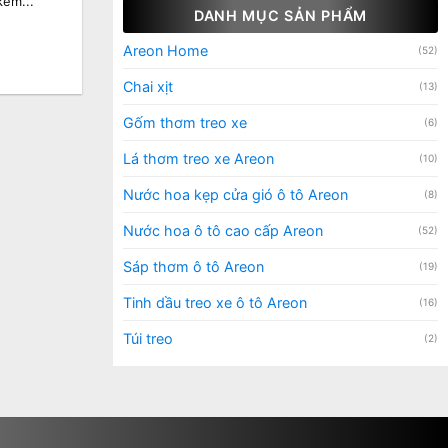
kèm...
DANH MỤC SẢN PHẨM
Areon Home
(52)
Chai xịt
(13)
Gốm thơm treo xe
(6)
Lá thơm treo xe Areon
(10)
Nước hoa kẹp cửa gió ô tô Areon
(8)
Nước hoa ô tô cao cấp Areon
(52)
Sáp thơm ô tô Areon
(19)
Tinh dầu treo xe ô tô Areon
(16)
Túi treo
(2)