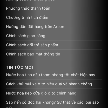
Phương thức thanh toán
Chương trình tích điểm
Hướng dẫn đặt hàng trên Areon
Chính sách giao hàng
Chính sách đổi trả sản phẩm
Chính sách bảo mật thông tin
TIN TỨC MỚI
Nước hoa tinh dầu thơm phòng tốt nhất hiện nay
Cách khử mùi xe ô tô hiệu quả và nhanh chóng
Nước hoa kẹp cửa gió ô tô chính hãng
Sáp nến có độc hại không? Sự thật về các loại sáp