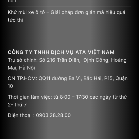
nến
Khử mùi xe ô tô – Giải pháp đơn giản mà hiệu quả
tức thì
CÔNG TY TNHH DỊCH VỤ ATA VIỆT NAM
Trụ sở chính: Số 216 Trần Điền, Định Công, Hoàng
Mai, Hà Nội
CN TP.HCM: QQ11 đường Ba Vì, Bắc Hải, P15, Quận
10
Thời gian làm việc: từ 8:00 – 17:30 các ngày từ thứ
2- thứ 7
Điện thoại : 0903.28.28.00