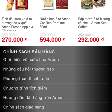
Tinh dầu treo xe ô tô
Nước hoa ô tô Areon
Sáp thơm ô tô hương
hương táo & quế –
Car Red Perfume
cà phê – Areon Ken
Areon Fresco Apple &
50ml
Coffee
Cinnamon
350.000
₫
650.000
₫
350.000
₫
270.000
₫
594.000
₫
292.000
₫
Giá
Giá
Giá
Giá
Giá
Giá
gốc
hiện
gốc
hiện
gốc
hiện
là:
tại
là:
tại
là:
tại
350.000 ₫.
là:
650.000 ₫.
là:
350.000 ₫.
là:
CHÍNH SÁCH BÁN HÀNG
270.000 ₫.
594.000 ₫.
292
Giới thiệu về nước hoa Areon
Những câu hỏi thường gặp
Phương thức thanh toán
Chương trình tích điểm
Hướng dẫn đặt hàng trên Areon
Chính sách giao hàng