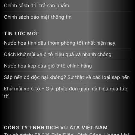
Chính sách đổi trả sản phẩm
Chính sách bảo mật thông tin
TIN TỨC MỚI
Nước hoa tinh dầu thơm phòng tốt nhất hiện nay
Cách khử mùi xe ô tô hiệu quả và nhanh chóng
Nước hoa kẹp cửa gió ô tô chính hãng
Sáp nến có độc hại không? Sự thật về các loại sáp nến
Khử mùi xe ô tô – Giải pháp đơn giản mà hiệu quả tức
thì
CÔNG TY TNHH DỊCH VỤ ATA VIỆT NAM
Trụ sở chính: Số 216 Trần Điền, Định Công, Hoàng Mai,