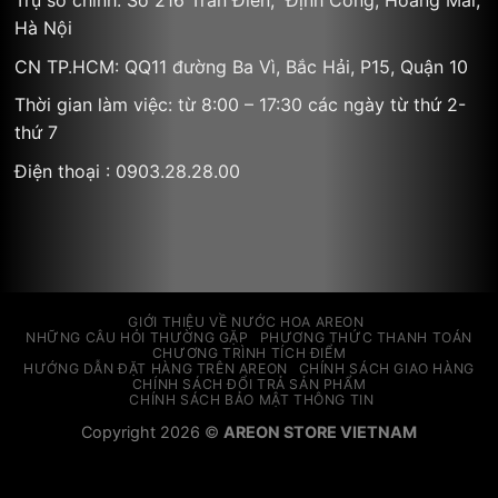
Hà Nội
CN TP.HCM: QQ11 đường Ba Vì, Bắc Hải, P15, Quận 10
Thời gian làm việc: từ 8:00 – 17:30 các ngày từ thứ 2-
thứ 7
Điện thoại : 0903.28.28.00
GIỚI THIỆU VỀ NƯỚC HOA AREON
NHỮNG CÂU HỎI THƯỜNG GẶP
PHƯƠNG THỨC THANH TOÁN
CHƯƠNG TRÌNH TÍCH ĐIỂM
HƯỚNG DẪN ĐẶT HÀNG TRÊN AREON
CHÍNH SÁCH GIAO HÀNG
CHÍNH SÁCH ĐỔI TRẢ SẢN PHẨM
CHÍNH SÁCH BẢO MẬT THÔNG TIN
Copyright 2026 ©
AREON STORE VIETNAM