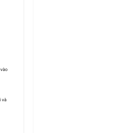
 vào
i và