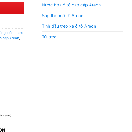
Nước hoa ô tô cao cấp Areon
Sáp thơm ô tô Areon
Tinh dầu treo xe ô tô Areon
òng
,
nến thơm
Túi treo
o cấp Areon
,
 bình chọn)
ON