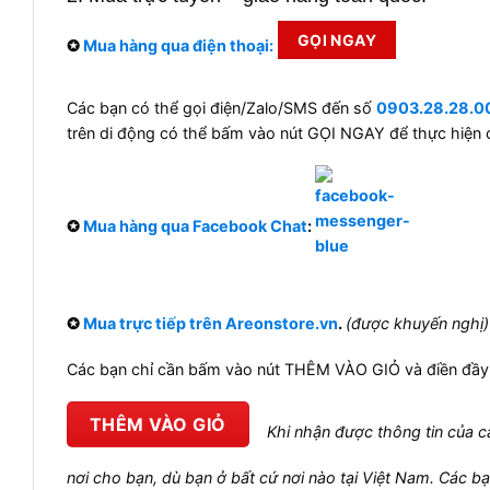
GỌI NGAY
✪
Mua hàng qua điện thoại:
Các bạn có thể gọi điện/Zalo/SMS đến số
0903.28.28.0
trên di động có thể bấm vào nút GỌI NGAY để thực hiện 
✪
Mua hàng qua Facebook Chat
:
✪
Mua trực tiếp trên Areonstore.vn
.
(được khuyến nghị
Các bạn chỉ cần bấm vào nút THÊM VÀO GIỎ và điền đầy 
THÊM VÀO GIỎ
Khi nhận được thông tin của cá
nơi cho bạn, dù bạn ở bất cứ nơi nào tại Việt Nam. Các b