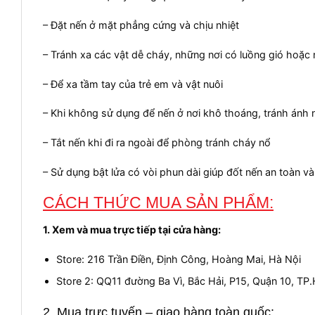
– Đặt nến ở mặt phẳng cứng và chịu nhiệt
– Tránh xa các vật dễ cháy, những nơi có luồng gió hoặc 
– Để xa tầm tay của trẻ em và vật nuôi
– Khi không sử dụng để nến ở nơi khô thoáng, tránh ánh n
– Tắt nến khi đi ra ngoài để phòng tránh cháy nổ
– Sử dụng bật lửa có vòi phun dài giúp đốt nến an toàn 
CÁCH THỨC MUA SẢN PHẨM:
1. Xem và mua trực tiếp tại cửa hàng:
Store: 216 Trần Điền, Định Công, Hoàng Mai, Hà Nội
Store 2: QQ11 đường Ba Vì, Bắc Hải, P15, Quận 10, T
2. Mua trực tuyến – giao hàng toàn quốc: