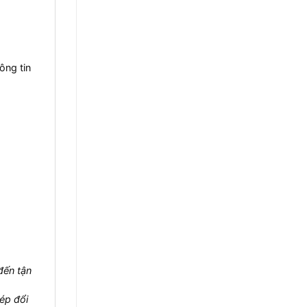
ông tin
đến tận
ép đổi