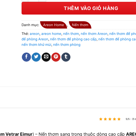
THÊM VÀO GIỎ HÀNG
Danh mục:
Areon Home
,
Nến thơm
Thẻ:
areon
,
areon home
,
nến thơm
,
nến thơm Areon
,
nến thơm để ph
để phòng Areon
,
nến thơm để phòng cao cấp
,
nến thơm để phòng ca
nến thơm khử mùi
,
nến thơm phòng
5/5 - (5
m Vetrar Eimur
) – Nến thơm sang trọng thuộc dòng cao cấp
ARE