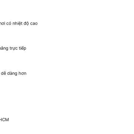
nơi có nhiệt độ cao
ắng trực tiếp
và dễ dàng hơn
P.HCM