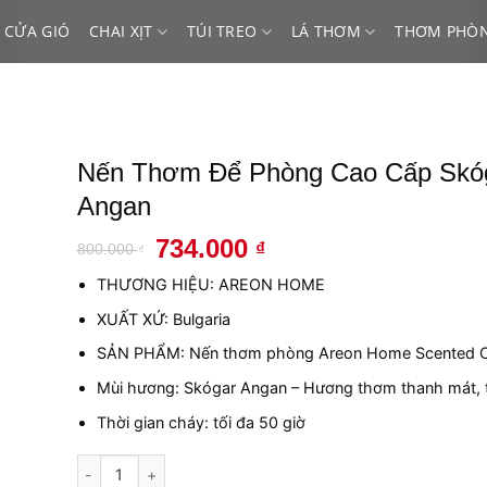
 CỬA GIÓ
CHAI XỊT
TÚI TREO
LÁ THƠM
THƠM PHÒ
Nến Thơm Để Phòng Cao Cấp Skó
Angan
Giá
Giá
734.000
₫
800.000
₫
gốc
hiện
THƯƠNG HIỆU: AREON HOME
là:
tại
800.000 ₫.
là:
XUẤT XỨ: Bulgaria
734.000 ₫.
SẢN PHẨM: Nến thơm phòng Areon Home Scented C
Mùi hương: Skógar Angan –
Hương thơm thanh mát, 
Thời gian cháy: tối đa 50 giờ
Nến Thơm Để Phòng Cao Cấp Skógar Angan số lượng