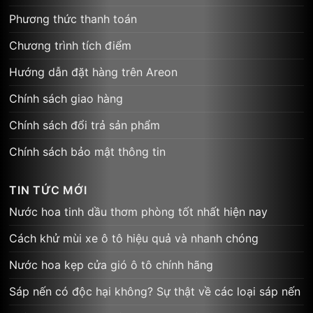
Phương thức thanh toán
Chương trình tích điểm
Hướng dẫn đặt hàng trên Areon
Chính sách giao hàng
Chính sách đổi trả sản phẩm
Chính sách bảo mật thông tin
TIN TỨC MỚI
Nước hoa tinh dầu thơm phòng tốt nhất hiện nay
Cách khử mùi xe ô tô hiệu quả và nhanh chóng
Nước hoa kẹp cửa gió ô tô chính hãng
Sáp nến có độc hại không? Sự thật về các loại sáp nến