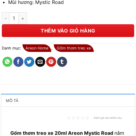
Mùi hương: Mystic Road
Gốm thơm treo xe 20ml Areon Mystic Road số lượng
THÊM VÀO GIỎ HÀNG
Danh mục:
Areon Home
,
Gốm thơm treo xe
MÔ TẢ
Đánh giá sản phẩm này.
Gốm thơm treo xe 20ml Areon Mystic Road
nằm