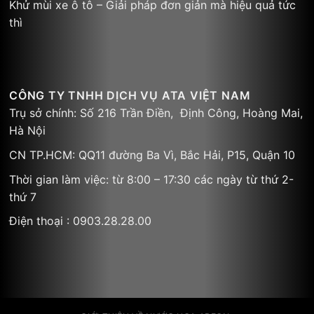
Khử mùi xe ô tô – Giải pháp đơn giản mà hiệu quả tức
thì
CÔNG TY TNHH DỊCH VỤ ATA VIỆT NAM
Trụ sở chính: Số 216 Trần Điền, Định Công, Hoàng Mai,
Hà Nội
CN TP.HCM: QQ11 đường Ba Vì, Bắc Hải, P15, Quận 10
Thời gian làm việc: từ 8:00 – 17:30 các ngày từ thứ 2-
thứ 7
Điện thoại : 0903.28.28.00