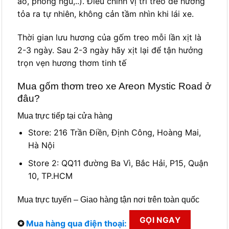
áo, phòng ngủ,..). Điều chỉnh vị trí treo để hương
tỏa ra tự nhiên, không cản tầm nhìn khi lái xe.
Thời gian lưu hương của gốm treo mỗi lần xịt là
2-3 ngày. Sau 2-3 ngày hãy xịt lại để tận hưởng
trọn vẹn hương thơm tinh tế
Mua gốm thơm treo xe Areon Mystic Road ở
đâu?
Mua trực tiếp tại cửa hàng
Store: 216 Trần Điền, Định Công, Hoàng Mai,
Hà Nội
Store 2: QQ11 đường Ba Vì, Bắc Hải, P15, Quận
10, TP.HCM
Mua trực tuyến – Giao hàng tận nơi trên toàn quốc
GỌI NGAY
✪
Mua hàng qua điện thoại: