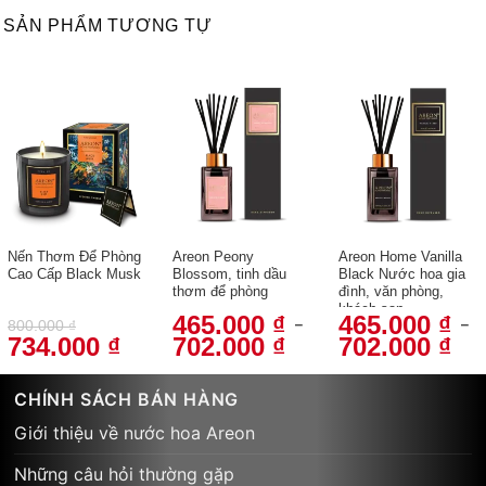
SẢN PHẨM TƯƠNG TỰ
Nến Thơm Để Phòng
Areon Peony
Areon Home Vanilla
Cao Cấp Black Musk
Blossom, tinh dầu
Black Nước hoa gia
thơm để phòng
đình, văn phòng,
khách sạn
465.000
₫
465.000
₫
–
–
800.000
₫
734.000
₫
702.000
₫
702.000
₫
Giá
Giá
Khoảng
Kho
gốc
hiện
giá:
giá:
là:
tại
từ
từ
800.000 ₫.
là:
465.000 ₫
465
CHÍNH SÁCH BÁN HÀNG
734.000 ₫.
đến
đến
702.000 ₫
702
Giới thiệu về nước hoa Areon
Những câu hỏi thường gặp