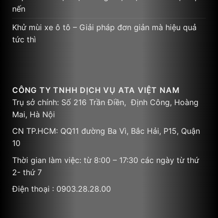
nến
Khử mùi xe ô tô – Giải pháp đơn giản mà hiệu quả
tức thì
CÔNG TY TNHH DỊCH VỤ ATA VIỆT NAM
Trụ sở chính: Số 216 Trần Điền, Định Công, Hoàng
Mai, Hà Nội
CN TP.HCM: QQ11 đường Ba Vì, Bắc Hải, P15, Quận
10
Thời gian làm việc: từ 8:00 – 17:30 các ngày từ thứ
2- thứ 7
Điện thoại : 0903.28.28.00