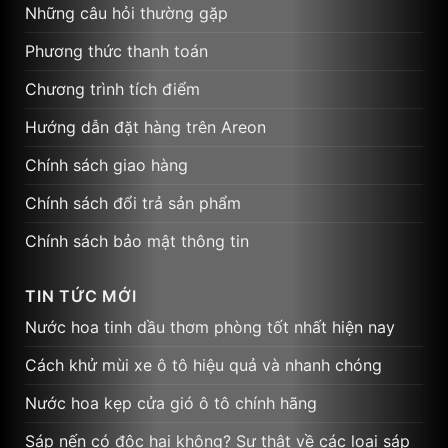
Những câu hỏi thường gặp
Phương thức thanh toán
Chương trình tích điểm
Hướng dẫn đặt hàng trên Areon
Chính sách giao hàng
Chính sách đổi trả sản phẩm
Chính sách bảo mật thông tin
TIN TỨC MỚI
Nước hoa tinh dầu thơm phòng tốt nhất hiện nay
Cách khử mùi xe ô tô hiệu quả và nhanh chóng
Nước hoa kẹp cửa gió ô tô chính hãng
Sáp nến có độc hại không? Sự thật về các loại sáp