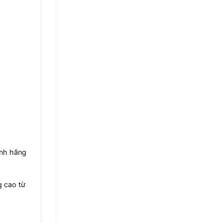
ính hãng
g cao từ