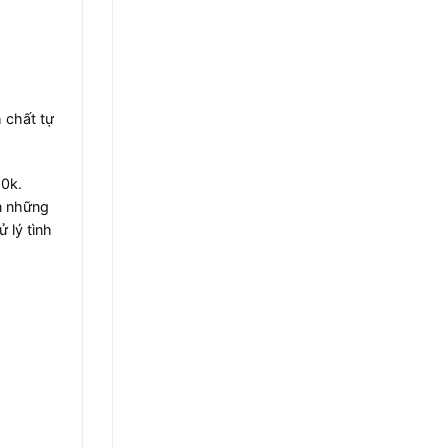
 chất tự
50k.
n những
 lý tình