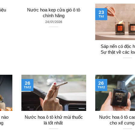
iệu
Nước hoa kẹp cửa gió ô tô
23
chính hãng
Th1
24/01/2026
Sáp nến có độc h
Sự thật về các lo
26
26
Th12
Th12
i nào
Nước hoa ô tô khử mùi thuốc
Nước hoa ô tô ca
ng
lá tốt nhất
cho xế cưng