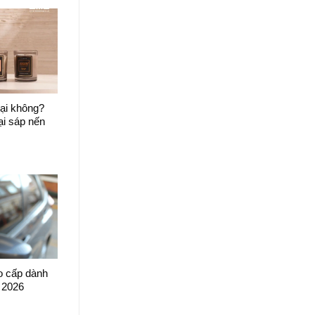
ại không?
ại sáp nến
o cấp dành
 2026