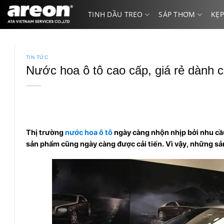
Bỏ
TINH DẦU TREO
SÁP THƠM
KẸP
qua
nội
dung
TIN TỨC
Nước hoa ô tô cao cấp, giá rẻ dành c
Thị trường
nước hoa ô tô
ngày càng nhộn nhịp bởi nhu cầu
sản phẩm cũng ngày càng được cải tiến. Vì vậy, những sả