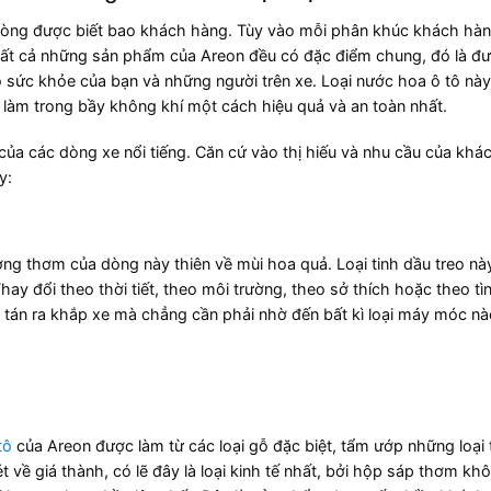
lòng được biết bao khách hàng. Tùy vào mỗi phân khúc khách hà
ất cả những sản phẩm của Areon đều có đặc điểm chung, đó là đư
o sức khỏe của bạn và những người trên xe. Loại nước hoa ô tô nà
 làm trong bầy không khí một cách hiệu quả và an toàn nhất.
của các dòng xe nổi tiếng. Căn cứ vào thị hiếu và nhu cầu của khá
y:
ng thơm của dòng này thiên về mùi hoa quả. Loại tinh dầu treo nà
ay đổi theo thời tiết, theo môi trường, theo sở thích hoặc theo tì
tán ra khắp xe mà chẳng cần phải nhờ đến bất kì loại máy móc nà
tô
của Areon được làm từ các loại gỗ đặc biệt, tẩm ướp những loại 
về giá thành, có lẽ đây là loại kinh tế nhất, bởi hộp sáp thơm khô