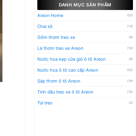
DANH MỤC SẢN PHẨM
Areon Home
(52)
Chai xịt
(13)
Gốm thơm treo xe
(6)
Lá thơm treo xe Areon
(10)
Nước hoa kẹp cửa gió ô tô Areon
(8)
Nước hoa ô tô cao cấp Areon
(52)
Sáp thơm ô tô Areon
(19)
Tinh dầu treo xe ô tô Areon
(16)
Túi treo
(2)