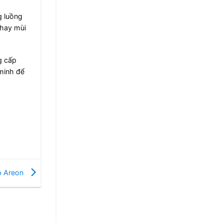
g luồng
 hay mùi
g cấp
minh để
ấp Areon