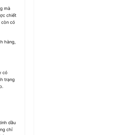
ng mà
ợc chiết
y còn có
ch hàng,
y có
nh trạng
o.
tinh dầu
ng chỉ