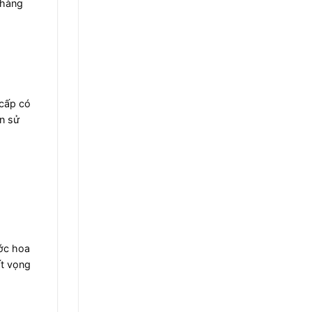
 hàng
 cấp có
n sử
ước hoa
ất vọng