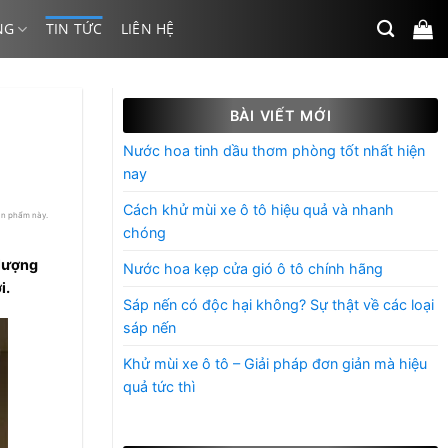
NG
TIN TỨC
LIÊN HỆ
BÀI VIẾT MỚI
Nước hoa tinh dầu thơm phòng tốt nhất hiện
nay
Cách khử mùi xe ô tô hiệu quả và nhanh
ản phẩm này.
chóng
 lượng
Nước hoa kẹp cửa gió ô tô chính hãng
i.
Sáp nến có độc hại không? Sự thật về các loại
sáp nến
Khử mùi xe ô tô – Giải pháp đơn giản mà hiệu
quả tức thì