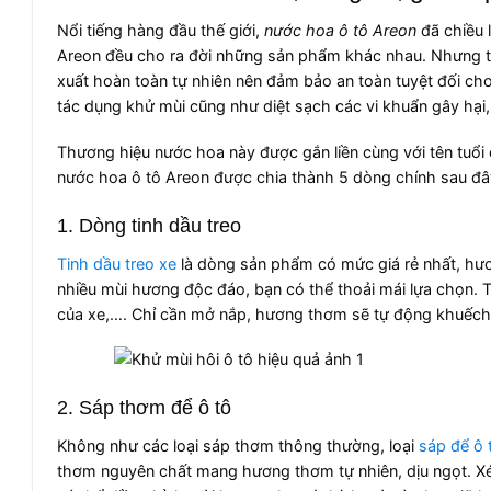
Nổi tiếng hàng đầu thế giới,
nước hoa ô tô Areon
đã chiều 
Areon đều cho ra đời những sản phẩm khác nhau. Nhưng t
xuất hoàn toàn tự nhiên nên đảm bảo an toàn tuyệt đối ch
tác dụng khử mùi cũng như diệt sạch các vi khuẩn gây hại,
Thương hiệu nước hoa này được gắn liền cùng với tên tuổi 
nước hoa ô tô Areon được chia thành 5 dòng chính sau đâ
1. Dòng tinh dầu treo
Tinh dầu treo xe
là dòng sản phẩm có mức giá rẻ nhất, hươ
nhiều mùi hương độc đáo, bạn có thể thoải mái lựa chọn. Th
của xe,…. Chỉ cần mở nắp, hương thơm sẽ tự động khuếch 
2. Sáp thơm để ô tô
Không như các loại sáp thơm thông thường, loại
sáp để ô 
thơm nguyên chất mang hương thơm tự nhiên, dịu ngọt. Xét 