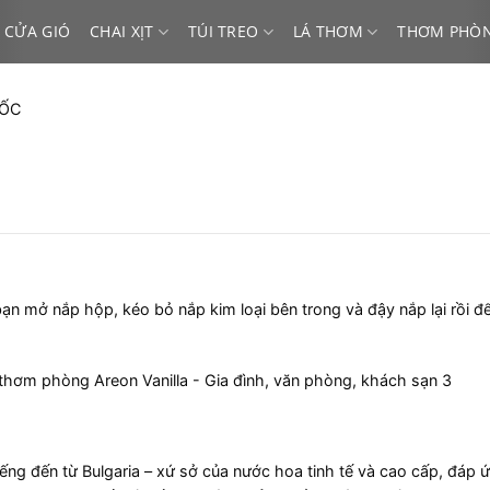
 CỬA GIÓ
CHAI XỊT
TÚI TREO
LÁ THƠM
THƠM PHÒ
MỐC
ạn mở nắp hộp, kéo bỏ nắp kim loại bên trong và đậy nắp lại rồi để
iếng đến từ Bulgaria – xứ sở của nước hoa tinh tế và cao cấp, đá