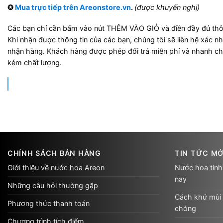
✪
Mua trực tiếp trên Areonstore.vn
.
(được khuyến nghị)
Các bạn chỉ cần bấm vào nút THÊM VÀO GIỎ và điền đầy đủ thô
Khi nhận được thông tin của các bạn, chúng tôi sẽ liên hệ xác nh
nhận hàng. Khách hàng được phép đổi trả miễn phí và nhanh c
kém chất lượng.
CHÍNH SÁCH BÁN HÀNG
TIN TỨC MỚ
Giới thiệu về nước hoa Areon
Nước hoa tinh
nay
Những câu hỏi thường gặp
Cách khử mùi 
Phương thức thanh toán
chóng
Chương trình tích điểm