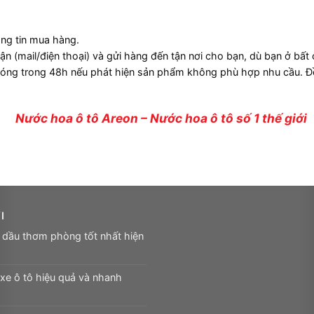
ng tin mua hàng.
ận (mail/điện thoại) và gửi hàng đến tận nơi cho bạn, dù bạn ở bất 
hóng trong 48h nếu phát hiện sản phẩm không phù hợp nhu cầu. Đ
Nước hoa ô tô Areon – Nước hoa ô tô số 1 thế giới
I
 dầu thơm phòng tốt nhất hiện
xe ô tô hiệu quả và nhanh