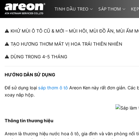
Bỏ
TINH DẦU TREO
SÁP THƠM
KẸP
qua
nội
dung
⚠ KHỬ MÙI Ô TÔ CŨ & MỚI – MÙI HÔI, MÙI ĐỒ ĂN, MÙI ẨM 
⚠ TẠO HƯƠNG THƠM MÁT VỊ HOA TRÁI THIÊN NHIÊN
⚠ DÙNG TRONG 4-5 THÁNG
HƯỚNG DẪN SỬ DỤNG
Để sử dụng loại
sáp thơm ô tô
Areon Ken này rất đơn giản. Các b
xoay nắp hộp.
Thông tin thương hiệu
Areon là thương hiệu nước hoa ô tô, gia đình và văn phòng nổi t