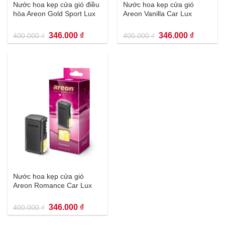
Nước hoa kẹp cửa gió điều
Nước hoa kẹp cửa gió
hòa Areon Gold Sport Lux
Areon Vanilla Car Lux
Giá
Giá
Giá
Giá
346.000
₫
346.000
₫
400.000
₫
400.000
₫
gốc
hiện
gốc
hiện
là:
tại
là:
tại
400.000 ₫.
là:
400.000 ₫.
là:
346.000 ₫.
346.000 
Nước hoa kẹp cửa gió
Areon Romance Car Lux
Giá
Giá
346.000
₫
400.000
₫
gốc
hiện
là:
tại
400.000 ₫.
là: