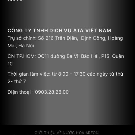
CÔNG TY TNHH DỊCH VỤ ATA VIỆT NAM
Trụ sở chính: Số 216 Trần Điền, Định Công, Hoàng
Mai, Hà Nội
CN TP.HCM: QQ11 đường Ba Vì, Bắc Hải, P15, Quận
10
Thời gian làm việc: từ 8:00 – 17:30 các ngày từ thứ
2- thứ 7
Điện thoại : 0903.28.28.00
GIỚI THIỆU VỀ NƯỚC HOA AREON