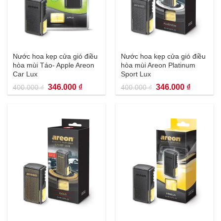
Nước hoa kẹp cửa gió điều
Nước hoa kẹp cửa gió điều
hòa mùi Táo- Apple Areon
hòa mùi Areon Platinum
Car Lux
Sport Lux
Giá
Giá
Giá
Giá
346.000
₫
346.000
₫
400.000
₫
400.000
₫
gốc
hiện
gốc
hiện
là:
tại
là:
tại
400.000 ₫.
là:
400.000 ₫.
là:
346.000 ₫.
346.000 