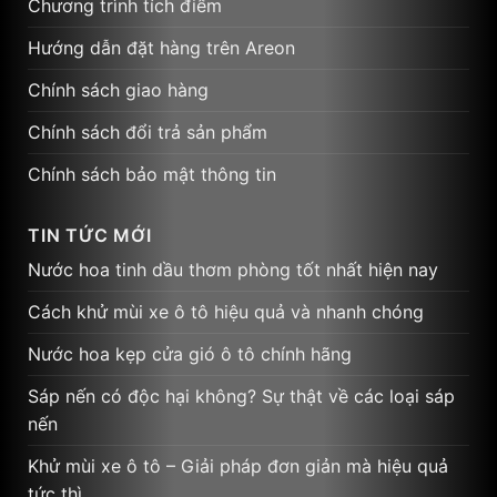
Chương trình tích điểm
Hướng dẫn đặt hàng trên Areon
Chính sách giao hàng
Chính sách đổi trả sản phẩm
Chính sách bảo mật thông tin
TIN TỨC MỚI
Nước hoa tinh dầu thơm phòng tốt nhất hiện nay
Cách khử mùi xe ô tô hiệu quả và nhanh chóng
Nước hoa kẹp cửa gió ô tô chính hãng
Sáp nến có độc hại không? Sự thật về các loại sáp
nến
Khử mùi xe ô tô – Giải pháp đơn giản mà hiệu quả
tức thì