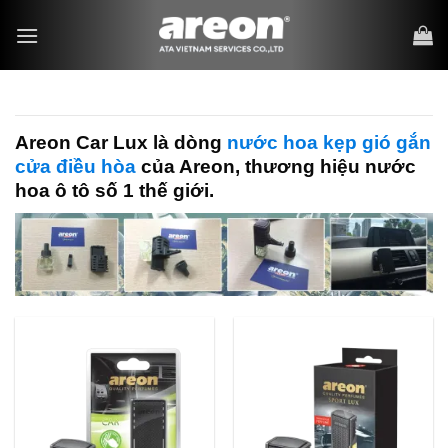
Bỏ
qua
nội
dung
Areon Car Lux là dòng
nước hoa kẹp gió gắn
cửa điều hòa
của Areon, thương hiệu nước
hoa ô tô số 1 thế giới.