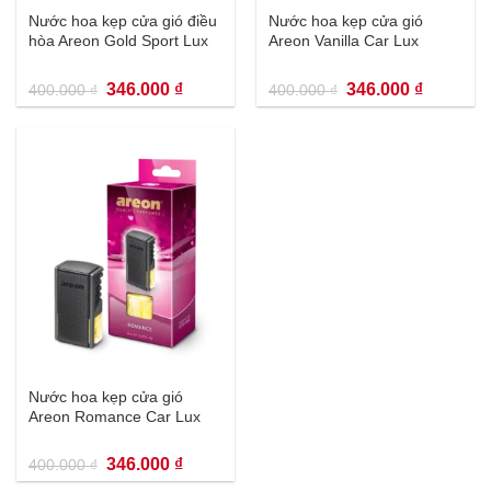
Nước hoa kẹp cửa gió điều
Nước hoa kẹp cửa gió
hòa Areon Gold Sport Lux
Areon Vanilla Car Lux
Giá
Giá
Giá
Giá
346.000
₫
346.000
₫
400.000
₫
400.000
₫
gốc
hiện
gốc
hiện
là:
tại
là:
tại
400.000 ₫.
là:
400.000 ₫.
là:
346.000 ₫.
346.000 
Nước hoa kẹp cửa gió
Areon Romance Car Lux
Giá
Giá
346.000
₫
400.000
₫
gốc
hiện
là:
tại