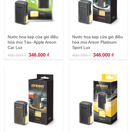
Nước hoa kẹp cửa gió điều
Nước hoa kẹp cửa gió điều
hòa mùi Táo- Apple Areon
hòa mùi Areon Platinum
Car Lux
Sport Lux
Giá
Giá
Giá
Giá
346.000
₫
346.000
₫
400.000
₫
400.000
₫
gốc
hiện
gốc
hiện
là:
tại
là:
tại
400.000 ₫.
là:
400.000 ₫.
là:
346.000 ₫.
346.000 