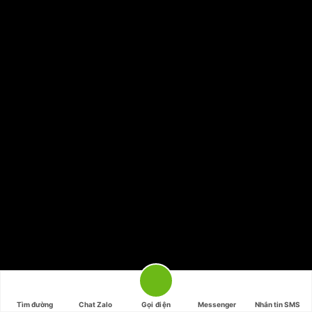
Tìm đường
Chat Zalo
Gọi điện
Messenger
Nhắn tin SMS