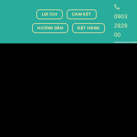
LỢI ÍCH
CAM KẾT
0903
2828
HƯỚNG DẪN
ĐẶT HÀNG
00