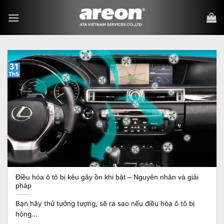
Bỏ
qua
nội
dung
31
Th5
Điều hòa ô tô bị kêu gây ồn khi bật – Nguyên nhân và giải
pháp
Bạn hãy thử tưởng tượng, sẽ ra sao nếu điều hòa ô tô bị
hỏng...