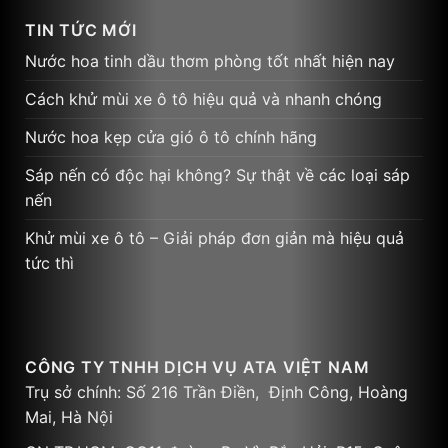
TIN TỨC MỚI
Nước hoa tinh dầu thơm phòng tốt nhất hiện nay
Cách khử mùi xe ô tô hiệu quả và nhanh chóng
Nước hoa kẹp cửa gió ô tô chính hãng
Sáp nến có độc hại không? Sự thật về các loại sáp
nến
Khử mùi xe ô tô – Giải pháp đơn giản mà hiệu quả
tức thì
CÔNG TY TNHH DỊCH VỤ ATA VIỆT NAM
Trụ sở chính: Số 216 Trần Điền, Định Công, Hoàng
Mai, Hà Nội