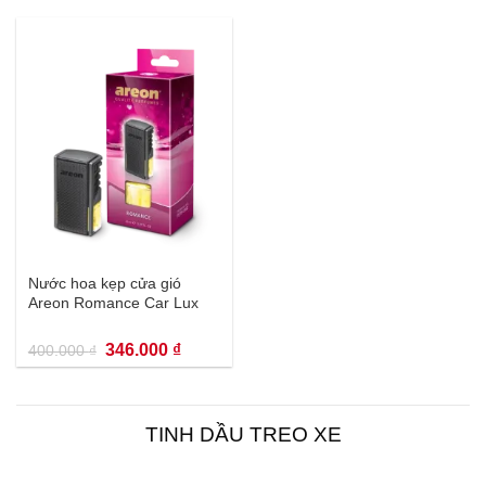
là:
tại
là:
tại
400.000 ₫.
là:
400.000 ₫.
là:
346.000 ₫.
346.000 
Nước hoa kẹp cửa gió
Areon Romance Car Lux
Giá
Giá
346.000
₫
400.000
₫
gốc
hiện
là:
tại
400.000 ₫.
là:
346.000 ₫.
TINH DẦU TREO XE