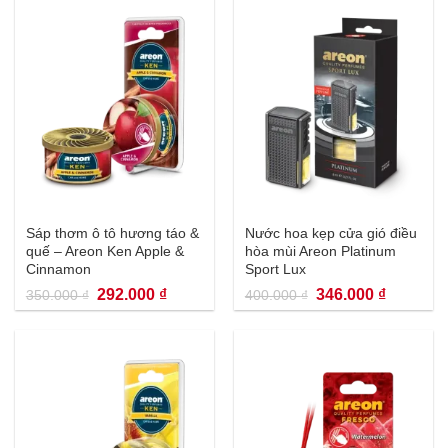
Sáp thơm ô tô hương táo &
Nước hoa kẹp cửa gió điều
quế – Areon Ken Apple &
hòa mùi Areon Platinum
Cinnamon
Sport Lux
Giá
Giá
Giá
Giá
292.000
₫
346.000
₫
350.000
₫
400.000
₫
gốc
hiện
gốc
hiện
là:
tại
là:
tại
350.000 ₫.
là:
400.000 ₫.
là:
292.000 ₫.
346.000 