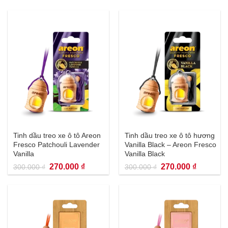
Tinh dầu treo xe ô tô Areon
Tinh dầu treo xe ô tô hương
Fresco Patchouli Lavender
Vanilla Black – Areon Fresco
Vanilla
Vanilla Black
Giá
Giá
Giá
Giá
270.000
₫
270.000
₫
300.000
₫
300.000
₫
gốc
hiện
gốc
hiện
là:
tại
là:
tại
300.000 ₫.
là:
300.000 ₫.
là:
270.000 ₫.
270.000 