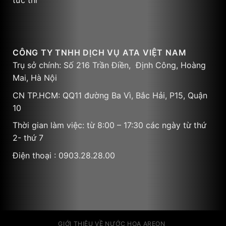
tức thì
CÔNG TY TNHH DỊCH VỤ ATA VIỆT NAM
Trụ sở chính: Số 216 Trần Điền, Định Công, Hoàng
Mai, Hà Nội
CN TP.HCM: QQ11 đường Ba Vì, Bắc Hải, P15, Quận
10
Thời gian làm việc: từ 8:00 – 17:30 các ngày từ thứ
2- thứ 7
Điện thoại : 0903.28.28.00
GIỚI THIỆU VỀ NƯỚC HOA AREON