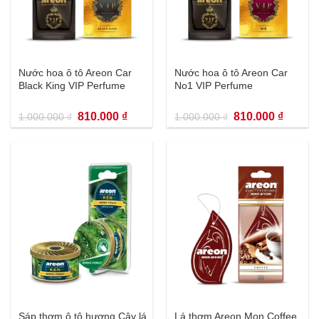
Nước hoa ô tô Areon Car
Nước hoa ô tô Areon Car
Black King VIP Perfume
No1 VIP Perfume
Giá
Giá
Giá
Giá
810.000
₫
810.000
₫
1.000.000
₫
1.000.000
₫
gốc
hiện
gốc
hiện
là:
tại
là:
tại
1.000.000 ₫.
là:
1.000.000 ₫.
là:
810.000 ₫.
810.000
Sáp thơm ô tô hương Cây lá
Lá thơm Areon Mon Coffee