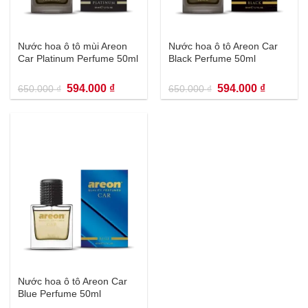
Nước hoa ô tô mùi Areon
Nước hoa ô tô Areon Car
Car Platinum Perfume 50ml
Black Perfume 50ml
Giá
Giá
Giá
Giá
594.000
₫
594.000
₫
650.000
₫
650.000
₫
gốc
hiện
gốc
hiện
là:
tại
là:
tại
650.000 ₫.
là:
650.000 ₫.
là:
594.000 ₫.
594.000 
Nước hoa ô tô Areon Car
Blue Perfume 50ml