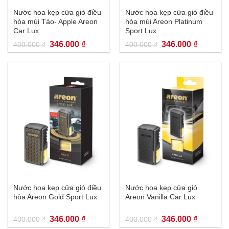
Nước hoa kẹp cửa gió điều
Nước hoa kẹp cửa gió điều
hòa mùi Táo- Apple Areon
hòa mùi Areon Platinum
Car Lux
Sport Lux
Giá
Giá
Giá
Giá
346.000
₫
346.000
₫
400.000
₫
400.000
₫
gốc
hiện
gốc
hiện
là:
tại
là:
tại
400.000 ₫.
là:
400.000 ₫.
là:
346.000 ₫.
346.000 
Nước hoa kẹp cửa gió điều
Nước hoa kẹp cửa gió
hòa Areon Gold Sport Lux
Areon Vanilla Car Lux
Giá
Giá
Giá
Giá
346.000
₫
346.000
₫
400.000
₫
400.000
₫
gốc
hiện
gốc
hiện