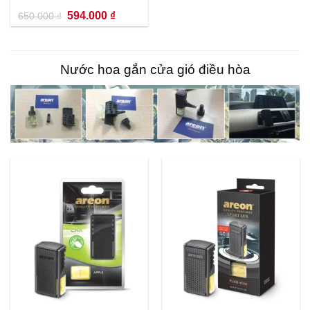
Giá
Giá
594.000
₫
650.000
₫
gốc
hiện
là:
tại
650.000 ₫.
là:
594.000 ₫.
Nước hoa gắn cửa gió điều hòa