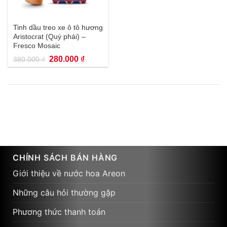
Tinh dầu treo xe ô tô hương
Aristocrat (Quý phái) –
Fresco Mosaic
Giá
Giá
280.000
₫
380.000
₫
gốc
hiện
là:
tại
380.000 ₫.
là:
280.000 ₫.
CHÍNH SÁCH BÁN HÀNG
Giới thiệu về nước hoa Areon
Những câu hỏi thường gặp
Phương thức thanh toán