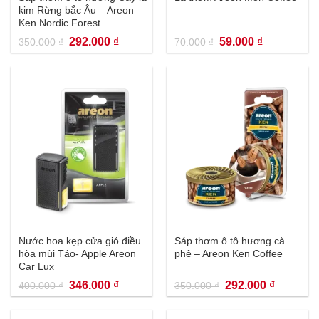
kim Rừng bắc Âu – Areon
Ken Nordic Forest
Giá
Giá
Giá
Giá
292.000
₫
59.000
₫
350.000
₫
70.000
₫
gốc
hiện
gốc
hiện
là:
tại
là:
tại
350.000 ₫.
là:
70.000 ₫.
là:
292.000 ₫.
59.000 ₫.
Nước hoa kẹp cửa gió điều
Sáp thơm ô tô hương cà
hòa mùi Táo- Apple Areon
phê – Areon Ken Coffee
Car Lux
Giá
Giá
Giá
Giá
346.000
₫
292.000
₫
400.000
₫
350.000
₫
gốc
hiện
gốc
hiện
là:
tại
là:
tại
400.000 ₫.
là:
350.000 ₫.
là:
346.000 ₫.
292.000 