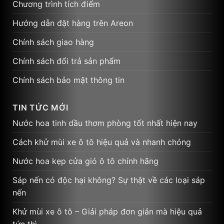
Chương trình tích điểm
Hướng dẫn đặt hàng trên Areon
Chính sách giao hàng
Chính sách đổi trả sản phẩm
Chính sách bảo mật thông tin
TIN TỨC MỚI
Nước hoa tinh dầu thơm phòng tốt nhất hiện nay
Cách khử mùi xe ô tô hiệu quả và nhanh chóng
Nước hoa kẹp cửa gió ô tô chính hãng
Sáp nến có độc hại không? Sự thật về các loại sáp
nến
Khử mùi xe ô tô – Giải pháp đơn giản mà hiệu quả