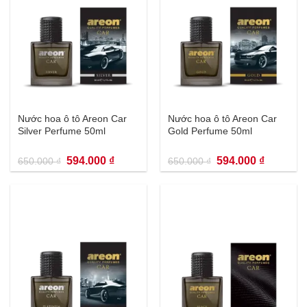
Nước hoa ô tô Areon Car
Nước hoa ô tô Areon Car
Silver Perfume 50ml
Gold Perfume 50ml
Giá
Giá
Giá
Giá
594.000
₫
594.000
₫
650.000
₫
650.000
₫
gốc
hiện
gốc
hiện
là:
tại
là:
tại
650.000 ₫.
là:
650.000 ₫.
là:
594.000 ₫.
594.000 