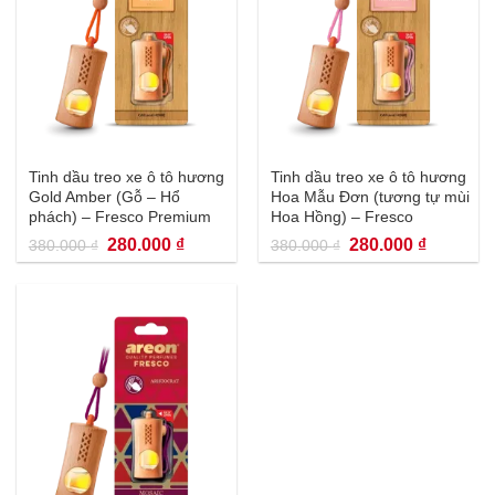
Tinh dầu treo xe ô tô hương
Tinh dầu treo xe ô tô hương
Gold Amber (Gỗ – Hổ
Hoa Mẫu Đơn (tương tự mùi
phách) – Fresco Premium
Hoa Hồng) – Fresco
Premium
Giá
Giá
Giá
Giá
280.000
₫
280.000
₫
380.000
₫
380.000
₫
gốc
hiện
gốc
hiện
là:
tại
là:
tại
380.000 ₫.
là:
380.000 ₫.
là:
280.000 ₫.
280.000 