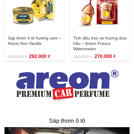
Sáp thơm ô tô hương vani –
Tinh dầu treo xe hương dưa
Areon Ken Vanilla
hấu – Areon Fresco
Watermelon
Giá
Giá
Giá
Giá
292.000
₫
270.000
₫
350.000
₫
350.000
₫
gốc
hiện
gốc
hiện
là:
tại
là:
tại
350.000 ₫.
là:
350.000 ₫.
là:
292.000 ₫.
270.000 
Sáp thơm ô tô