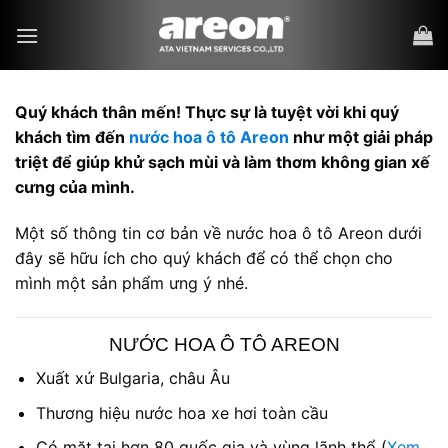
Bỏ
qua
nội
dung
Quý khách thân mến! Thực sự là tuyệt vời khi quý
khách tìm đến
nước hoa ô tô Areon
như một giải pháp
triệt để giúp khử sạch mùi và làm thơm không gian xế
cưng của mình.
Một số thông tin cơ bản về nước hoa ô tô Areon dưới
đây sẽ hữu ích cho quý khách để có thể chọn cho
mình một sản phẩm ưng ý nhé.
NƯỚC HOA Ô TÔ AREON
Xuất xứ Bulgaria, châu Âu
Thương hiệu nước hoa xe hơi toàn cầu
Có mặt tại hơn 80 quốc gia và vùng lãnh thổ (
Xem